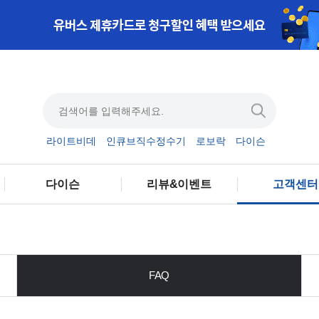
라이트비데
인큐브직수정수기
로보락
다이슨
다이슨
리뷰&이벤트
고객센터
FAQ