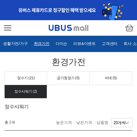
생활가전/가구
환경가전
다이슨
리뷰&이벤트
고객센터
회사 
환경가전
정수기 (
21
)
공기청정기 (
5
)
비데 (
5
)
정수샤워기 (
2
)
정수샤워기
높은가격
낮은가격
상품명
총
2
개