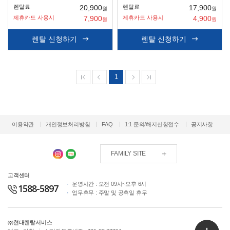
렌탈료
렌탈료
20,900
17,900
원
원
제휴카드 사용시
제휴카드 사용시
7,900
4,900
원
원
렌탈 신청하기
렌탈 신청하기
1
이용약관
개인정보처리방침
FAQ
1:1 문의/해지신청접수
공지사항
FAMILY SITE
고객센터
운영시간 : 오전 09시~오후 6시
1588-5897
업무휴무 : 주말 및 공휴일 휴무
㈜현대렌탈서비스