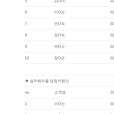
5
김O아
01
6
이O순
01
7
안O숙
01
8
정O숙
01
9
박O규
01
10
장O순
01
◈ 설치해피콜 당첨자명단
no
고객명
연
1
이O선
01