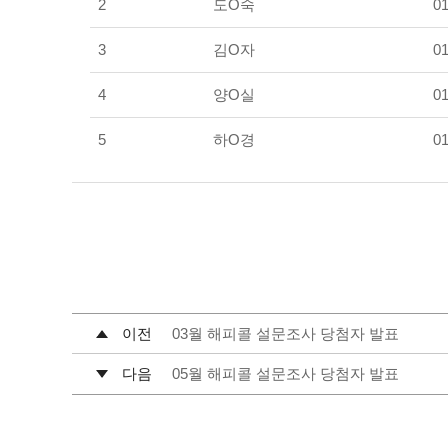
2
도O숙
01
3
김O자
01
4
양O실
01
5
하O경
01
이전
03월 해피콜 설문조사 당첨자 발표
다음
05월 해피콜 설문조사 당첨자 발표