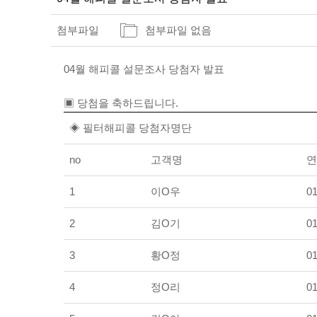
첨부파일
첨부파일 없음
04월 해피콜 설문조사 당첨자 발표
▣ 당첨을 축하드립니다.
◈ 필터해피콜 당첨자명단
no
고객명
연
1
이O우
01
2
김O기
01
3
황O정
01
4
정O리
01