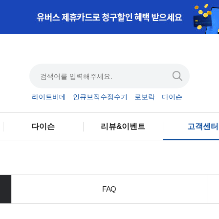
라이트비데
인큐브직수정수기
로보락
다이슨
다이슨
리뷰&이벤트
고객센터
FAQ