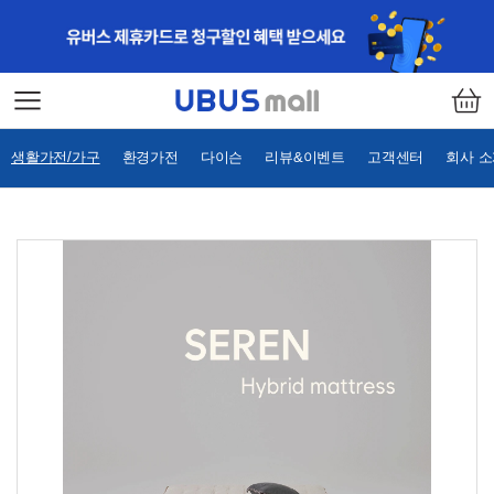
생활가전/가구
환경가전
다이슨
리뷰&이벤트
고객센터
회사 