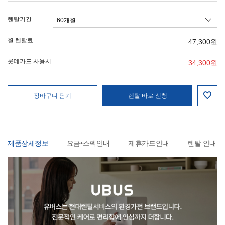
렌탈기간
월 렌탈료
47,300
원
롯데카드 사용시
34,300
원
장바구니 담기
렌탈 바로 신청
제품상세정보
요금•스펙안내
제휴카드안내
렌탈 안내