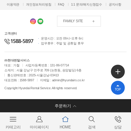
이용약관
개인정보처리방침
FAQ
1:1 문의/해지신청접수
공지사항
FAMILY SITE
고객센터
운영시간 : 오전 09시~오후 6시
1588-5897
업무휴무 : 주말 및 공휴일 휴무
㈜현대렌탈서비스
대표 : 가철
사업자등록번호 : 131-86-07714
소재지 : 서울 강남구 언주로 709 (논현동, 송암빌딩) 6층
통신판매번호 : 2025-서울강남-03413
대표전화 : 1588-5897
이메일 : admin@hyundairs.co.kr
Copyright Hyundai Rental Service. All rights reserved.
주문하기
렌탈기간
카테고리
마이페이지
HOME
검색
상담