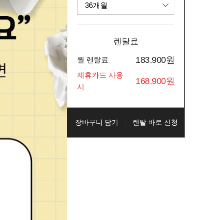
렌탈료
183,900
원
월 렌탈료
제휴카드 사용
168,900
원
시
장바구니 담기
렌탈 바로 신청