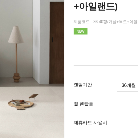
+아일랜드)
제품코드 : 36-40평/거실+복도+아
렌탈기간
월 렌탈료
제휴카드 사용시