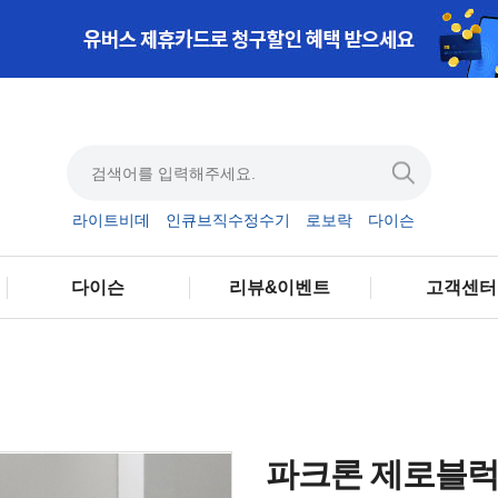
라이트비데
인큐브직수정수기
로보락
다이슨
다이슨
리뷰&이벤트
고객센터
파크론 제로블럭 8