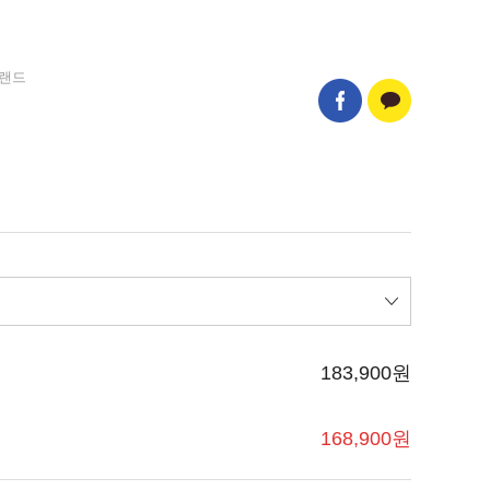
일랜드
183,900
원
168,900
원