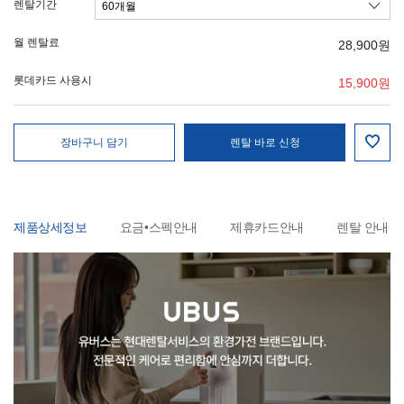
렌탈기간
월 렌탈료
28,900
원
롯데카드 사용시
15,900
원
장바구니 담기
렌탈 바로 신청
제품상세정보
요금•스펙안내
제휴카드안내
렌탈 안내