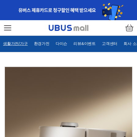
생활가전/가구
환경가전
다이슨
리뷰&이벤트
고객센터
회사 