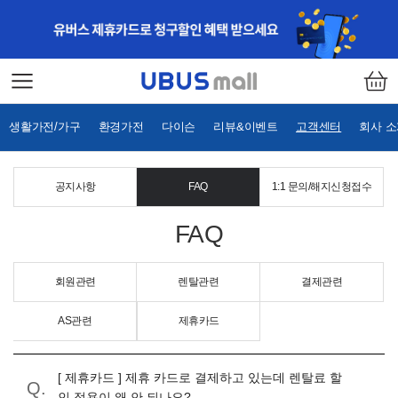
생활가전/가구
환경가전
다이슨
리뷰&이벤트
고객센터
회사 
공지사항
FAQ
1:1 문의/해지신청접수
FAQ
회원관련
렌탈관련
결제관련
AS관련
제휴카드
[ 제휴카드 ] 제휴 카드로 결제하고 있는데 렌탈료 할
인 적용이 왜 안 되나요?