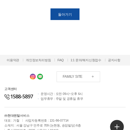
돌아가기
이용약관
개인정보처리방침
FAQ
1:1 문의/해지신청접수
공지사항
FAMILY SITE
고객센터
운영시간 : 오전 09시~오후 6시
1588-5897
업무휴무 : 주말 및 공휴일 휴무
㈜현대렌탈서비스
대표 : 가철
사업자등록번호 : 131-86-07714
소재지 : 서울 강남구 언주로 709 (논현동, 송암빌딩) 6층