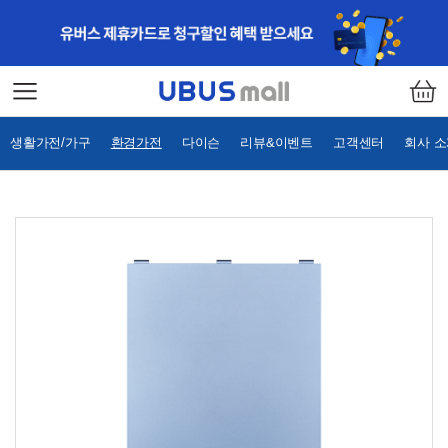
생활가전/가구
환경가전
다이슨
리뷰&이벤트
고객센터
회사 