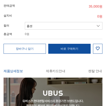
판매금액
35,000
원
설치비
0
원
컬러
총금액
0
원
장바구니 담기
바로 구매하기
제품상세정보
제휴카드안내
렌탈 안내